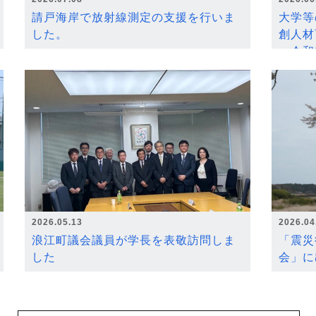
請戸海岸で放射線測定の支援を行いま
大学等
した。
創人材
～令和
2026.05.13
2026.04
浪江町議会議員が学長を表敬訪問しま
「震災
した
会」に