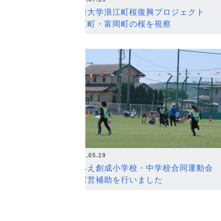
弘前大学浪江町桜復興プロジェクト
浪江町・富岡町の桜を視察
2026.05.19
なみえ創成小学校・中学校合同運動会
の運営補助を行いました