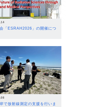
.14
会「ESRAH2026」の開催につ
.08
岸で放射線測定の支援を行いま