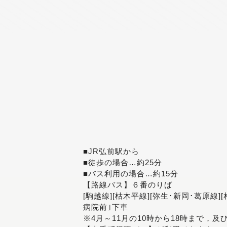
■JR弘前駅から
■徒歩の場合…約25分
■バス利用の場合…約15分
【路線バス】６番のりば
[駒越線][枯木平線][弥生･新岡･葛原線]
病院前｣下車
※4月～11月の10時から18時まで，及