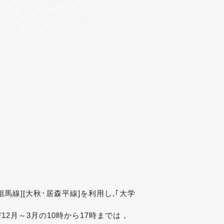
[相馬線][大秋･居森平線]を利用し,｢大学
び12月～3月の10時から17時までは，