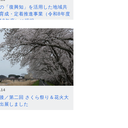
の「復興知」を活用した地域共
育成・定着推進事業（令和8年度
12年度）に採択
.14
後／第二回 さくら祭り＆花火大
出展しました