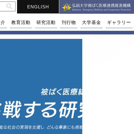
ENGLISH
紹介
教育活動
研究活動
刊行物
大学基金
ギャラリー