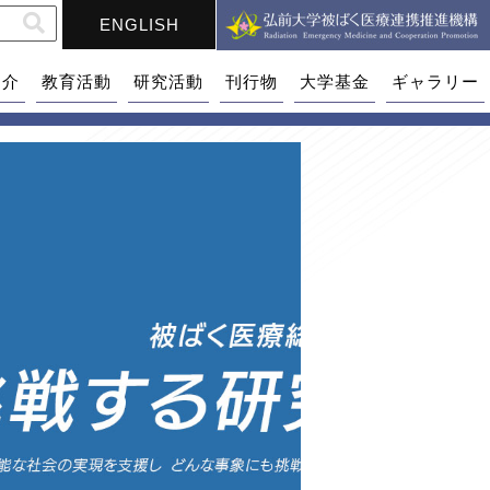
ENGLISH
紹介
教育活動
研究活動
刊行物
大学基金
ギャラリー