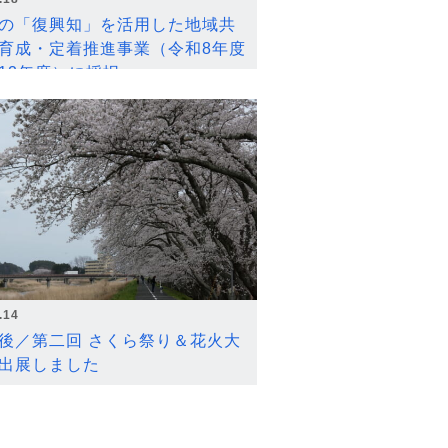
の「復興知」を活用した地域共
育成・定着推進事業（令和8年度
12年度）に採択
.14
後／第二回 さくら祭り＆花火大
出展しました