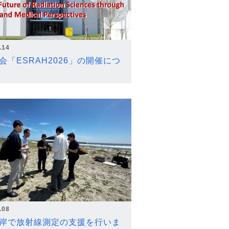
.14
会「ESRAH2026」の開催につ
.08
岸で放射線測定の支援を行いま