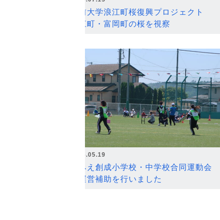
弘前大学浪江町桜復興プロジェクト
浪江町・富岡町の桜を視察
2026.05.19
なみえ創成小学校・中学校合同運動会
の運営補助を行いました