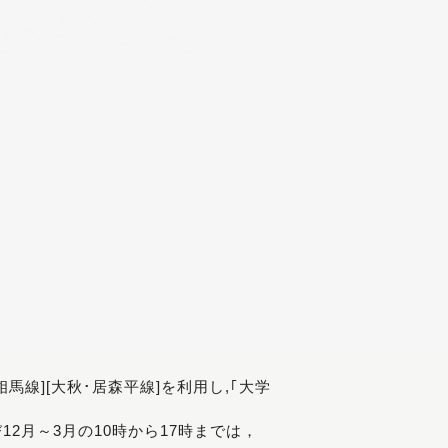
[相馬線][大秋･居森平線]を利用し,｢大学
び12月～3月の10時から17時までは，