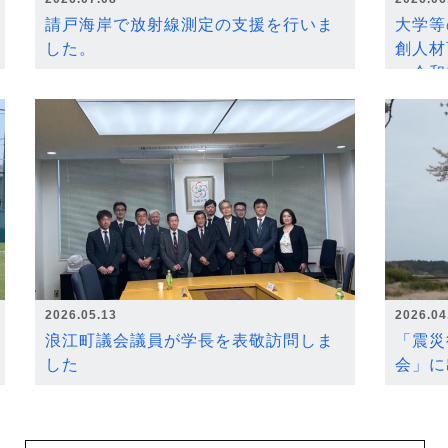
請戸海岸で放射線測定の支援を行いま
大学等
した。
創人材
～令和
2026.05.13
2026.04
浪江町議会議員が学長を表敬訪問しま
「震災
した
会」に