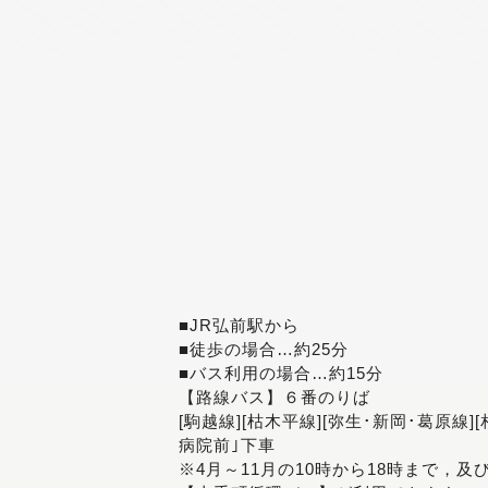
■JR弘前駅から
■徒歩の場合…約25分
■バス利用の場合…約15分
【路線バス】６番のりば
[駒越線][枯木平線][弥生･新岡･葛原線]
病院前｣下車
※4月～11月の10時から18時まで，及