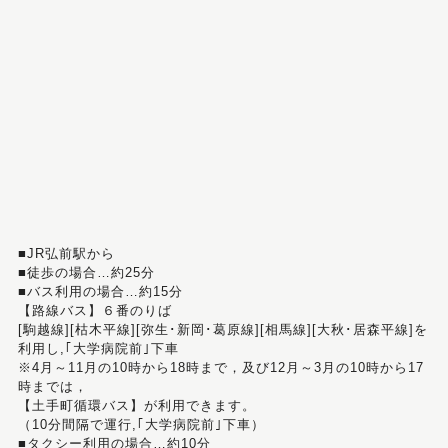
■JR弘前駅から
■徒歩の場合…約25分
■バス利用の場合…約15分
【路線バス】６番のりば
[駒越線][枯木平線][弥生･新岡･葛原線][相馬線][大秋･居森平線]を
利用し,｢大学病院前｣下車
※4月～11月の10時から18時まで，及び12月～3月の10時から17
時までは，
【土手町循環バス】が利用できます。
（10分間隔で運行,｢大学病院前｣下車）
■タクシー利用の場合…約10分