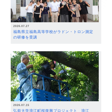
2026.07.27
福島県立福島高等学校がラドン・トロン測定
の研修を受講
2026.07.15
弘前大学浪江町桜復興プロジェクト 浪江