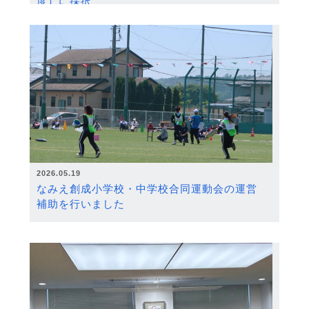
度）に採択
2026.05.19
なみえ創成小学校・中学校合同運動会の運営
補助を行いました