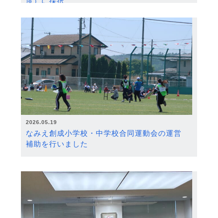
度）に採択
2026.05.19
なみえ創成小学校・中学校合同運動会の運営
補助を行いました