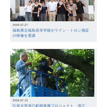
2026.07.27
福島県立福島高等学校がラドン・トロン測定
の研修を受講
2026.07.15
弘前大学浪江町桜復興プロジェクト 浪江