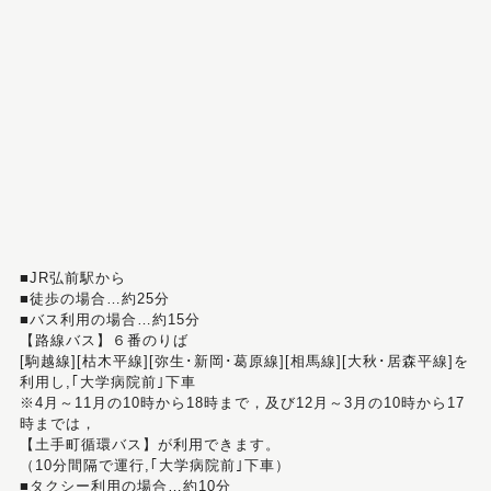
■JR弘前駅から
■徒歩の場合…約25分
■バス利用の場合…約15分
【路線バス】６番のりば
[駒越線][枯木平線][弥生･新岡･葛原線][相馬線][大秋･居森平線]を
利用し,｢大学病院前｣下車
※4月～11月の10時から18時まで，及び12月～3月の10時から17
時までは，
【土手町循環バス】が利用できます。
（10分間隔で運行,｢大学病院前｣下車）
■タクシー利用の場合…約10分