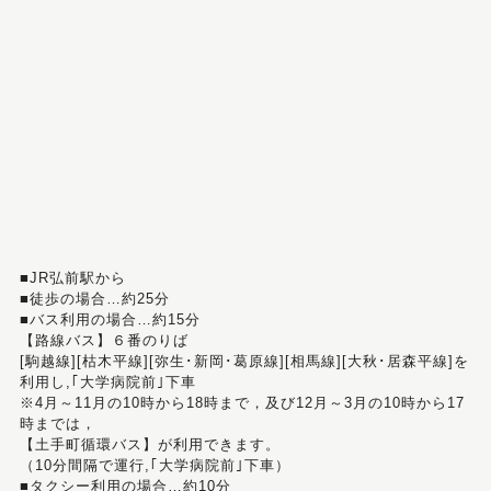
■JR弘前駅から
■徒歩の場合…約25分
■バス利用の場合…約15分
【路線バス】６番のりば
[駒越線][枯木平線][弥生･新岡･葛原線][相馬線][大秋･居森平線]を
利用し,｢大学病院前｣下車
※4月～11月の10時から18時まで，及び12月～3月の10時から17
時までは，
【土手町循環バス】が利用できます。
（10分間隔で運行,｢大学病院前｣下車）
■タクシー利用の場合…約10分