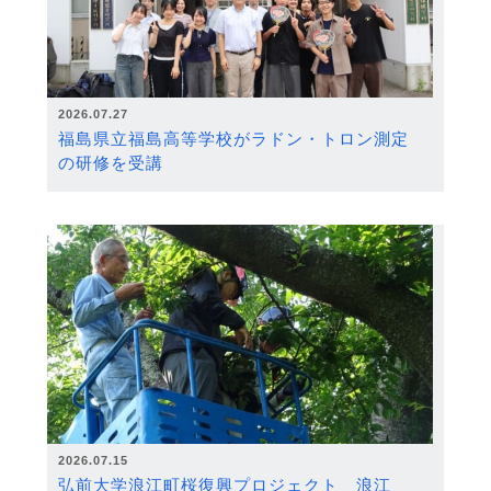
2026.07.27
福島県立福島高等学校がラドン・トロン測定
の研修を受講
2026.07.15
弘前大学浪江町桜復興プロジェクト 浪江