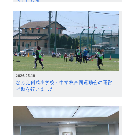
度）に採択
2026.05.19
なみえ創成小学校・中学校合同運動会の運営
補助を行いました