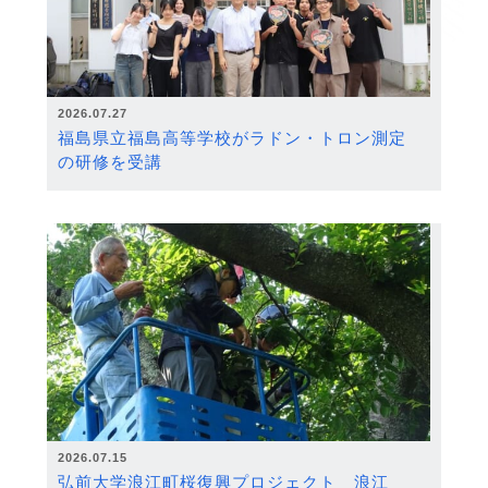
2026.07.27
福島県立福島高等学校がラドン・トロン測定
の研修を受講
2026.07.15
弘前大学浪江町桜復興プロジェクト 浪江