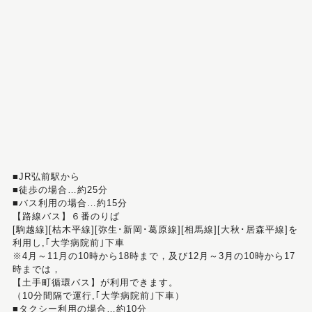
■JR弘前駅から
■徒歩の場合…約25分
■バス利用の場合…約15分
【路線バス】６番のりば
[駒越線][枯木平線][弥生･新岡･葛原線][相馬線][大秋･居森平線]を
利用し,｢大学病院前｣下車
※4月～11月の10時から18時まで，及び12月～3月の10時から17
時までは，
【土手町循環バス】が利用できます。
（10分間隔で運行,｢大学病院前｣下車）
■タクシー利用の場合…約10分