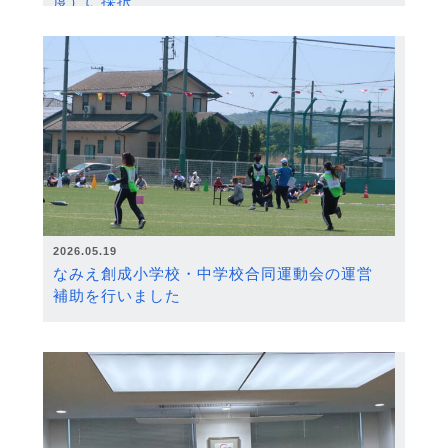
度）に採択
2026.05.19
なみえ創成小学校・中学校合同運動会の運営
補助を行いました