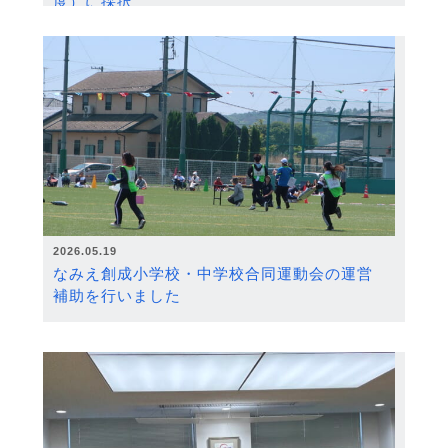
度）に採択
2026.05.19
なみえ創成小学校・中学校合同運動会の運営
補助を行いました