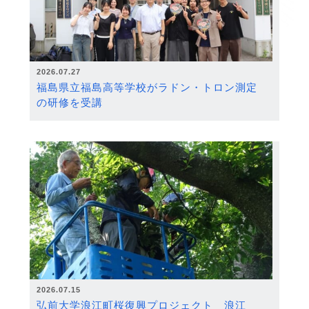
2026.07.27
福島県立福島高等学校がラドン・トロン測定
の研修を受講
2026.07.15
弘前大学浪江町桜復興プロジェクト 浪江