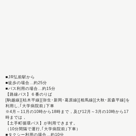
■JR弘前駅から
■徒歩の場合…約25分
■バス利用の場合…約15分
【路線バス】６番のりば
[駒越線][枯木平線][弥生･新岡･葛原線][相馬線][大秋･居森平線]を
利用し,｢大学病院前｣下車
※4月～11月の10時から18時まで，及び12月～3月の10時から17
時までは，
【土手町循環バス】が利用できます。
（10分間隔で運行,｢大学病院前｣下車）
■タクシー利用の場合…約10分