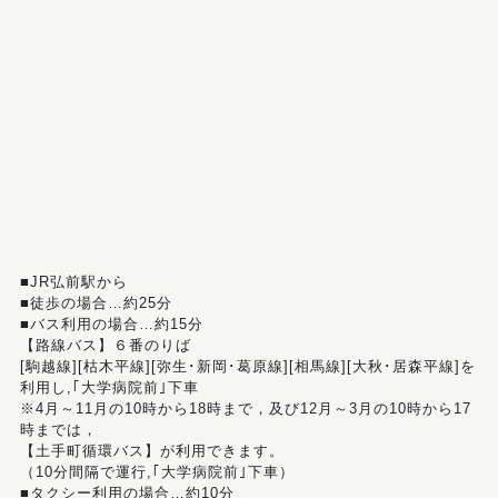
■JR弘前駅から
■徒歩の場合…約25分
■バス利用の場合…約15分
【路線バス】６番のりば
[駒越線][枯木平線][弥生･新岡･葛原線][相馬線][大秋･居森平線]を
利用し,｢大学病院前｣下車
※4月～11月の10時から18時まで，及び12月～3月の10時から17
時までは，
【土手町循環バス】が利用できます。
（10分間隔で運行,｢大学病院前｣下車）
■タクシー利用の場合…約10分