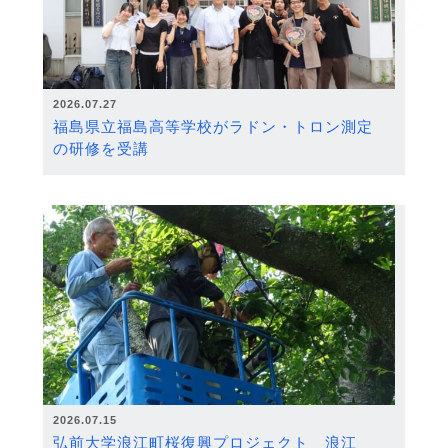
2026.07.27
福島県立福島高等学校がラドン・トロン測定
の研修を受講
2026.07.15
弘前大学浪江町桜復興プロジェクト 浪江