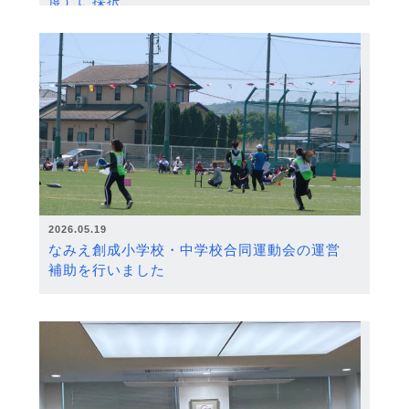
度）に採択
2026.05.19
なみえ創成小学校・中学校合同運動会の運営
補助を行いました