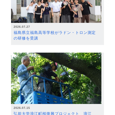
2026.07.27
福島県立福島高等学校がラドン・トロン測定
の研修を受講
2026.07.15
弘前大学浪江町桜復興プロジェクト 浪江