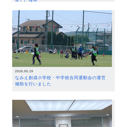
度）に採択
2026.05.19
なみえ創成小学校・中学校合同運動会の運営
補助を行いました