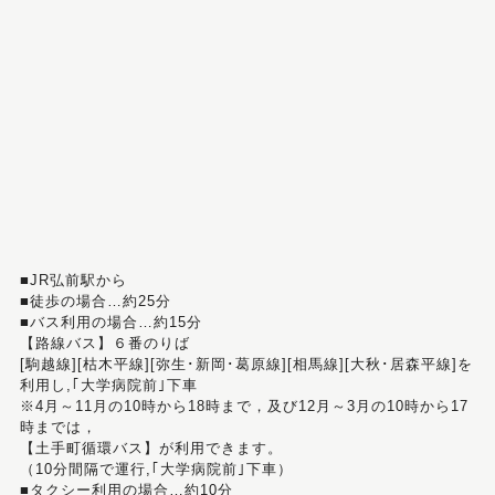
■JR弘前駅から
■徒歩の場合…約25分
■バス利用の場合…約15分
【路線バス】６番のりば
[駒越線][枯木平線][弥生･新岡･葛原線][相馬線][大秋･居森平線]を
利用し,｢大学病院前｣下車
※4月～11月の10時から18時まで，及び12月～3月の10時から17
時までは，
【土手町循環バス】が利用できます。
（10分間隔で運行,｢大学病院前｣下車）
■タクシー利用の場合…約10分