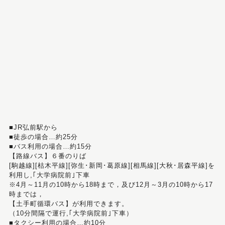
■JR弘前駅から
■徒歩の場合…約25分
■バス利用の場合…約15分
【路線バス】６番のりば
[駒越線][枯木平線][弥生･新岡･葛原線][相馬線][大秋･居森平線]を
利用し,｢大学病院前｣下車
※4月～11月の10時から18時まで，及び12月～3月の10時から17
時までは，
【土手町循環バス】が利用できます。
（10分間隔で運行,｢大学病院前｣下車）
■タクシー利用の場合…約10分