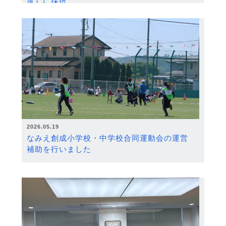
度）に採択
2026.05.19
なみえ創成小学校・中学校合同運動会の運営
補助を行いました