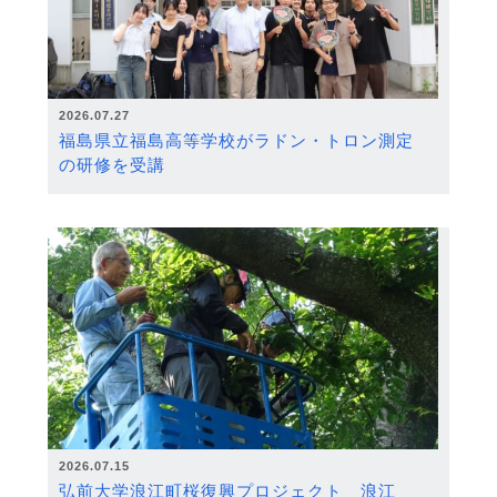
2026.07.27
福島県立福島高等学校がラドン・トロン測定
の研修を受講
2026.07.15
弘前大学浪江町桜復興プロジェクト 浪江