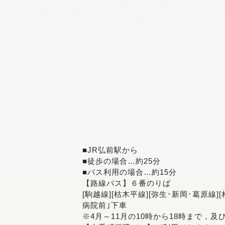
■JR弘前駅から
■徒歩の場合…約25分
■バス利用の場合…約15分
【路線バス】６番のりば
[駒越線][枯木平線][弥生･新岡･葛原線]
病院前｣下車
※4月～11月の10時から18時まで，及