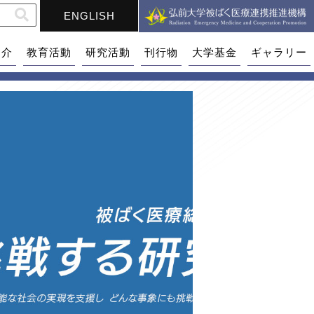
ENGLISH
紹介
教育活動
研究活動
刊行物
大学基金
ギャラリー