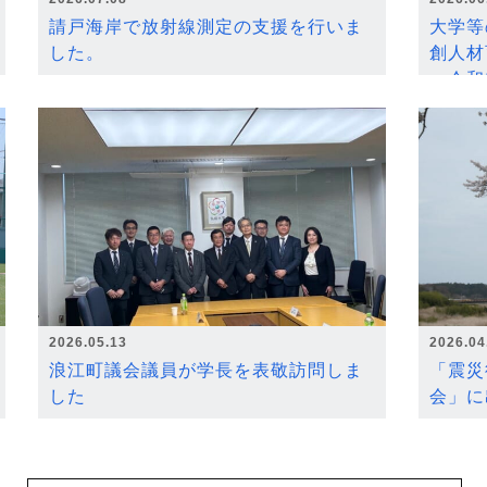
請戸海岸で放射線測定の支援を行いま
大学等
した。
創人材
～令和
2026.05.13
2026.04
浪江町議会議員が学長を表敬訪問しま
「震災
した
会」に