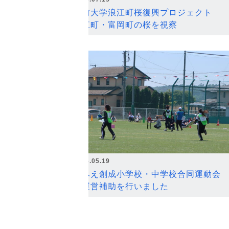
弘前大学浪江町桜復興プロジェクト
浪江町・富岡町の桜を視察
2026.05.19
なみえ創成小学校・中学校合同運動会
の運営補助を行いました