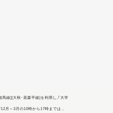
[相馬線][大秋･居森平線]を利用し,｢大学
び12月～3月の10時から17時までは，