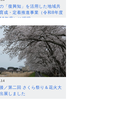
の「復興知」を活用した地域共
育成・定着推進事業（令和8年度
12年度）に採択
.14
後／第二回 さくら祭り＆花火大
出展しました