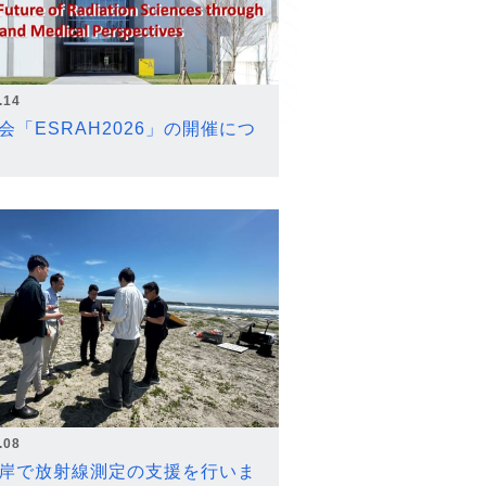
.14
会「ESRAH2026」の開催につ
.08
岸で放射線測定の支援を行いま